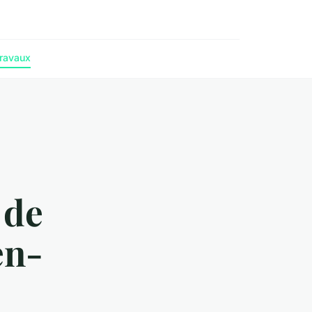
ravaux
 de
en-