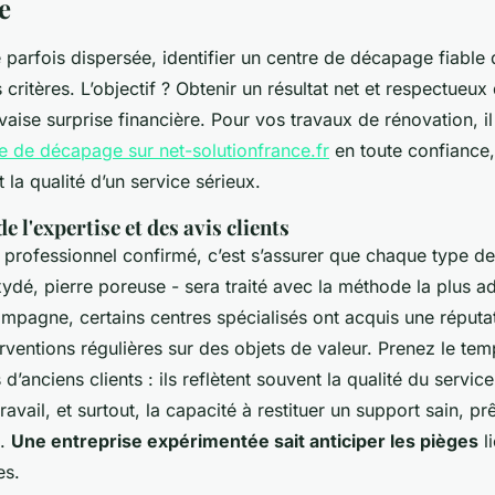
e
e parfois dispersée, identifier un centre de décapage fiabl
s critères. L’objectif ? Obtenir un résultat net et respectueu
uvaise surprise financière. Pour vos travaux de rénovation, i
re de décapage sur net-solutionfrance.fr
en toute confiance,
t la qualité d’un service sérieux.
e l'expertise et des avis clients
 professionnel confirmé, c’est s’assurer que chaque type de
ydé, pierre poreuse - sera traité avec la méthode la plus a
pagne, certains centres spécialisés ont acquis une réputat
rventions régulières sur des objets de valeur. Prenez le te
d’anciens clients : ils reflètent souvent la qualité du servic
ravail, et surtout, la capacité à restituer un support sain, prê
n.
Une entreprise expérimentée sait anticiper les pièges
l
es.