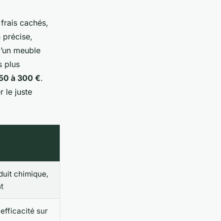
 frais cachés,
 précise,
d’un meuble
s plus
50 à 300 €
.
 le juste
l
duit chimique,
t
efficacité sur