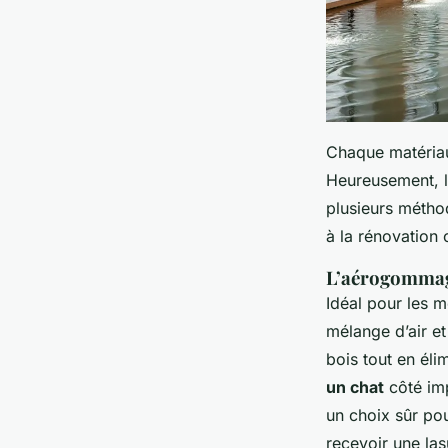
Chaque matériau
Heureusement, l
plusieurs métho
à la rénovation
L’aérogommage
Idéal pour les 
mélange d’air et
bois tout en éli
un chat
côté imp
un choix sûr pou
recevoir une las