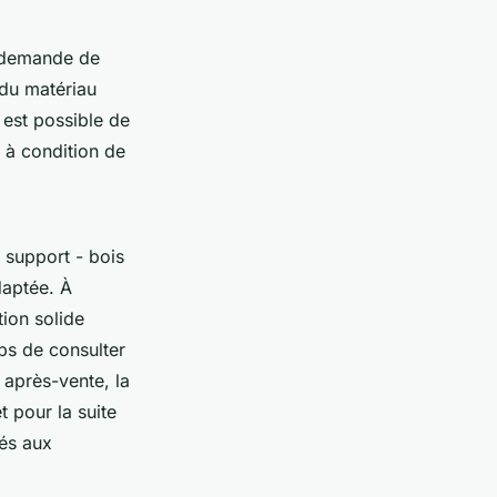
e demande de
x du matériau
l est possible de
 à condition de
 support - bois
daptée. À
ion solide
mps de consulter
e après-vente, la
t pour la suite
iés aux