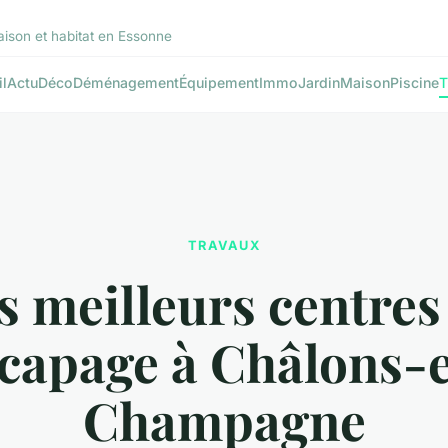
ison et habitat en Essonne
l
Actu
Déco
Déménagement
Équipement
Immo
Jardin
Maison
Piscine
T
TRAVAUX
s meilleurs centres
capage à Châlons-
Champagne