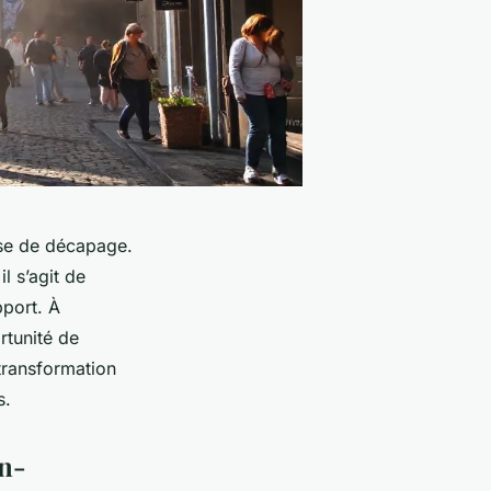
ase de décapage.
l s’agit de
pport. À
rtunité de
 transformation
s.
en-