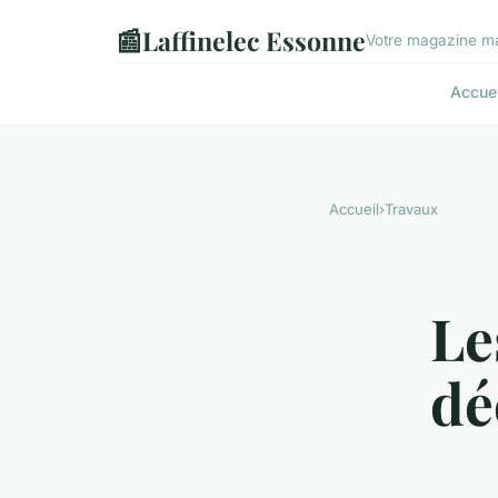
📰
Laffinelec Essonne
Votre magazine ma
Accuei
Accueil
›
Travaux
Le
dé