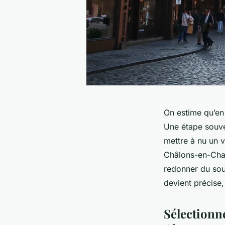
On estime qu’en
Une étape souven
mettre à nu un v
Châlons-en-Cham
redonner du souf
devient précise,
Sélectionn