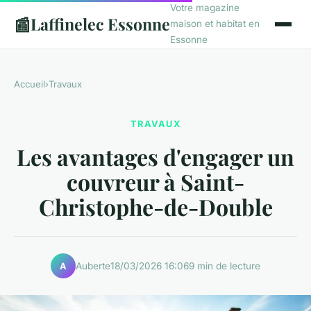
Votre magazine
📰
Laffinelec Essonne
maison et habitat en
Essonne
Accueil
›
Travaux
TRAVAUX
Les avantages d'engager un
couvreur à Saint-
Christophe-de-Double
Auberte
18/03/2026 16:06
9 min de lecture
A