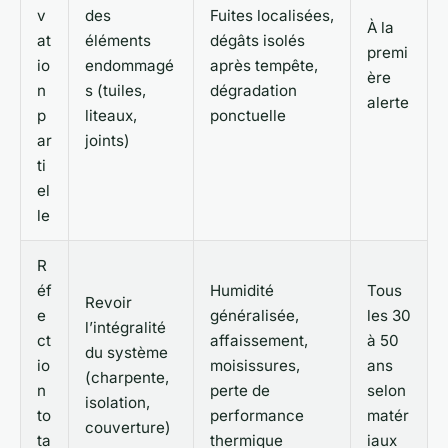
v
des
Fuites localisées,
À la
at
éléments
dégâts isolés
premi
io
endommagé
après tempête,
ère
n
s (tuiles,
dégradation
alerte
p
liteaux,
ponctuelle
ar
joints)
ti
el
le
R
éf
Humidité
Tous
Revoir
e
généralisée,
les 30
l’intégralité
ct
affaissement,
à 50
du système
io
moisissures,
ans
(charpente,
n
perte de
selon
isolation,
to
performance
matér
couverture)
ta
thermique
iaux