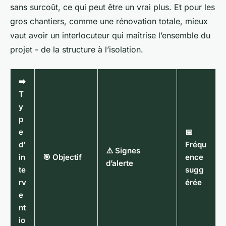
sans surcoût, ce qui peut être un vrai plus. Et pour les
gros chantiers, comme une rénovation totale, mieux
vaut avoir un interlocuteur qui maîtrise l’ensemble du
projet - de la structure à l’isolation.
➡️
T
y
p
e
📅
d’
Fréqu
⚠️ Signes
in
🎯 Objectif
ence
d’alerte
te
sugg
rv
érée
e
nt
io