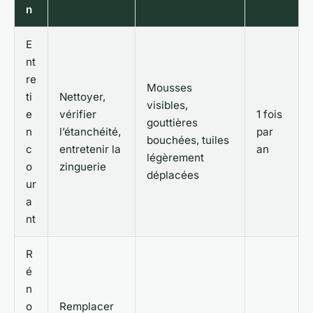
n
E
nt
re
Mousses
ti
Nettoyer,
visibles,
e
vérifier
1 fois
gouttières
n
l’étanchéité,
par
bouchées, tuiles
c
entretenir la
an
légèrement
o
zinguerie
déplacées
ur
a
nt
R
é
n
o
Remplacer