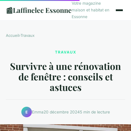
Votre magazine
📰
Laffinelec Essonne
maison et habitat en
Essonne
Accueil
›
Travaux
TRAVAUX
Survivre à une rénovation
de fenêtre : conseils et
astuces
Emma
20 décembre 2024
5 min de lecture
E