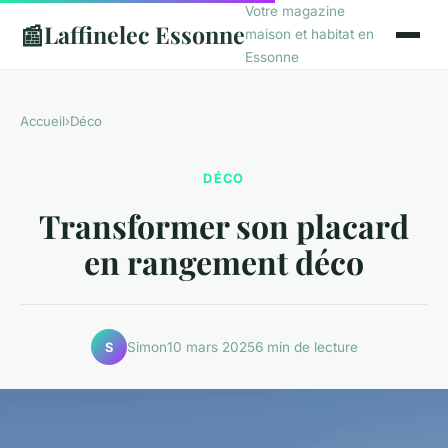
Votre magazine
📰
Laffinelec Essonne
maison et habitat en
Essonne
Accueil
›
Déco
DÉCO
Transformer son placard
en rangement déco
Simon
10 mars 2025
6 min de lecture
S