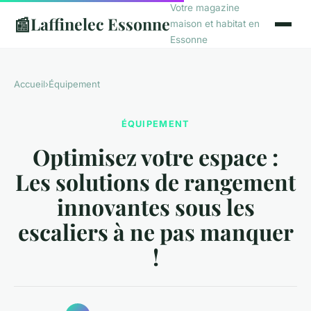
Votre magazine
📰
Laffinelec Essonne
maison et habitat en
Essonne
Accueil
›
Équipement
ÉQUIPEMENT
Optimisez votre espace :
Les solutions de rangement
innovantes sous les
escaliers à ne pas manquer
!