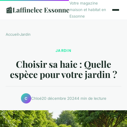
Votre magazine
📰
Laffinelec Essonne
maison et habitat en
Essonne
Accueil
›
Jardin
JARDIN
Choisir sa haie : Quelle
espèce pour votre jardin ?
Chloé
20 décembre 2024
4 min de lecture
C